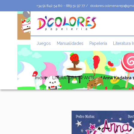
+34 91 842 54 80 - 689 51 97 77 /
dcolores.colmenarejo@gma
Juegos
Manualidades
Papelería
Literatura I
Inicio
LITERATURA INFANTIL
Anna Kadabra 1.