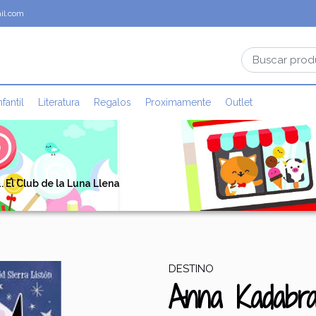
il.com
nfantil
Literatura
Regalos
Proximamente
Outlet
 El Club de la Luna Llena
DESTINO
Anna Kadabra 