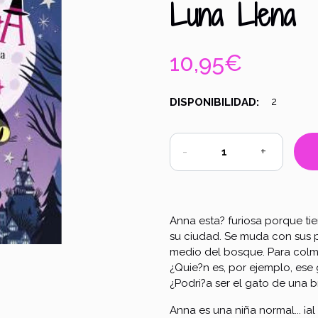
Luna Llena
10,95€
DISPONIBILIDAD:
2
-
+
Anna esta? furiosa porque ti
su ciudad. Se muda con sus 
medio del bosque. Para colmo
¿Quie?n es, por ejemplo, ese 
¿Podri?a ser el gato de una br
Anna es una niña normal... ¡