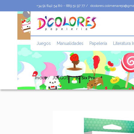
+34 91 842 54 80 - 689 51 97 77 /
dcolores.colmenarejo@gma
Juegos
Manualidades
Papelería
Literatura I
Inicio
JUEGOS
IQ Six Pro