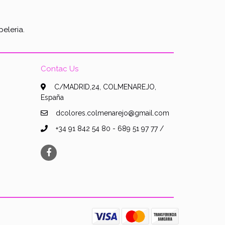
eleria.
Contac Us
C/MADRID,24, COLMENAREJO,
España
dcolores.colmenarejo@gmail.com
+34 91 842 54 80 - 689 51 97 77 /