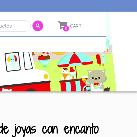
0
 de joyas con encanto