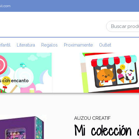
il.com
nfantil
Literatura
Regalos
Proximamente
Outlet
s con encanto
AUZOU CREATIF
Mi colección