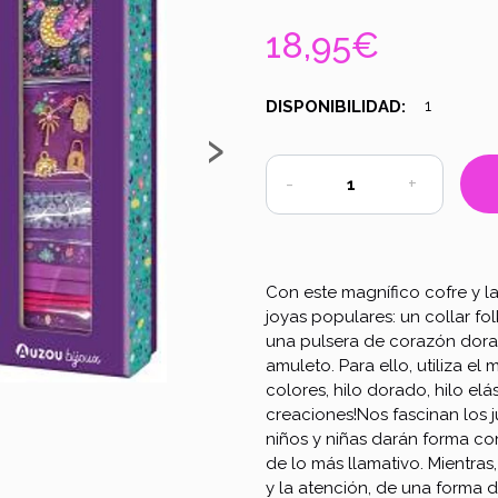
18,95€
DISPONIBILIDAD:
1
›
-
+
Con este magnífico cofre y la
joyas populares: un collar fo
una pulsera de corazón dorad
amuleto. Para ello, utiliza el
colores, hilo dorado, hilo elás
creaciones!Nos fascinan los 
niños y niñas darán forma c
de lo más llamativo. Mientras
y la atención, de una forma d