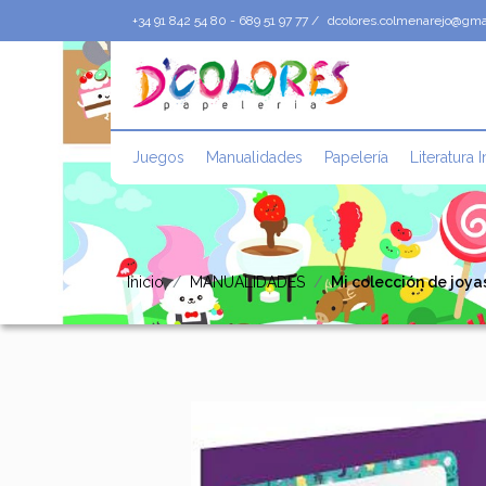
+34 91 842 54 80 - 689 51 97 77 /
dcolores.colmenarejo@gma
Juegos
Manualidades
Papelería
Literatura I
Inicio
MANUALIDADES
Mi colección de joya