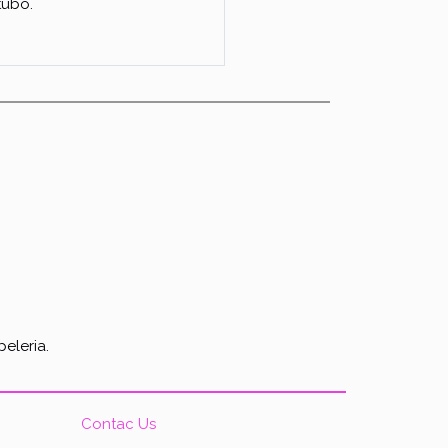
tubo.
eleria.
Contac Us