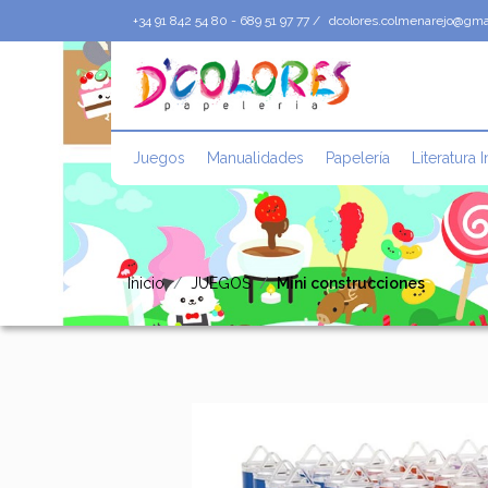
+34 91 842 54 80 - 689 51 97 77 /
dcolores.colmenarejo@gma
Juegos
Manualidades
Papelería
Literatura I
Inicio
JUEGOS
Mini construcciones