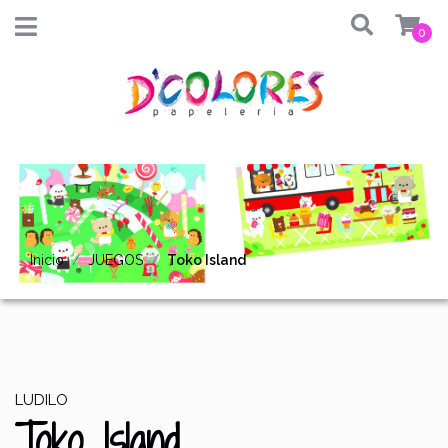
0
Inicio
JUEGOS
Toko Island
LUDILO
Toko Island