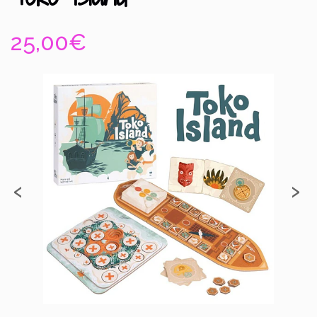
25,00€
‹
›